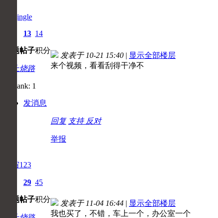
baojingle
1
13
14
主题
帖子
积分
发表于 10-21 15:40
|
显示全部楼层
来个视频，看看刮得干净不
初上烧路
发消息
回复
支持
反对
举报
宇宙123
2
29
45
主题
帖子
积分
发表于 11-04 16:44
|
显示全部楼层
我也买了，不错，车上一个，办公室一个
初上烧路