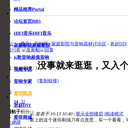
精品推荐
Portal
音
响
论坛首页
BBS
专
家
HIFI音乐
HIFI音乐
在
线
爱HIFI（爱菲）音响网
›
家庭影院与音响器材讨论区
›
老赵DIY
家庭影院
家庭影院
咨
返回列表
询
K歌音响
超值音响
没事就来逛逛，又入
查看:
7249
|
回复:
3
视频专区
收
收
藏
[复制链接]
音响专家
藏
本
页
独钓
爱菲甄选
2
14
32
老赵DIY
主题
帖子
积分
发表于 10-13 10:40
|
显示全部楼层
|
阅读模式
爱菲商城
新上的这个迷你剃须刀有点意思，买一个看看，
初上烧路