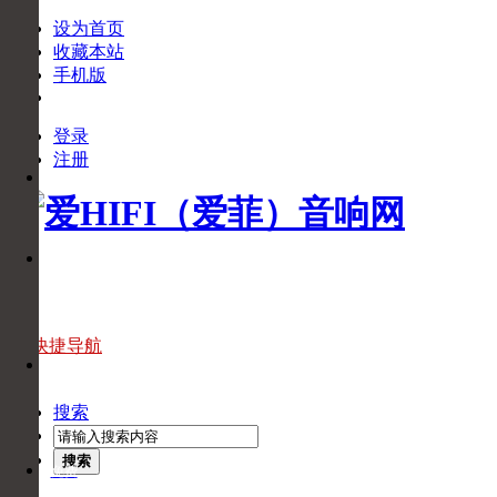
设为首页
收藏本站
手机版
登录
下
注册
APP
载
APP
官
微
方
信
微
信
官
快捷导航
头
方
条
头
搜索
条
搜索
免费
回拨