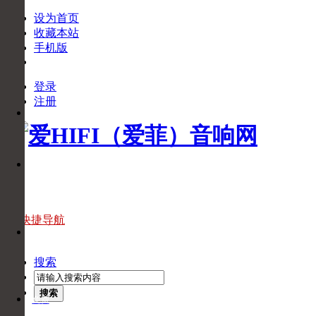
设为首页
收藏本站
手机版
登录
下
注册
APP
载
APP
官
微
方
信
微
信
官
快捷导航
头
方
条
头
搜索
条
搜索
免费
回拨