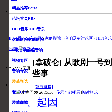
精品推荐
Portal
音
响
论坛首页
BBS
专
家
HIFI音乐
HIFI音乐
在
线
爱HIFI（爱菲）音响网
›
家庭影院与音响器材讨论区
›
HIFI音
家庭影院
家庭影院
咨
事
询
返回列表
K歌音响
超值音响
[拿破仑]
从歌剧一号到
视频专区
收
收
查看:
52275
|
回复:
藏
些事
音响专家
藏
8
本
页
爱菲甄选
[复制链接]
老赵DIY
发表于 08-26 15:50
|
显示全部楼层
|
阅读模式
一、起因
爱菲商城