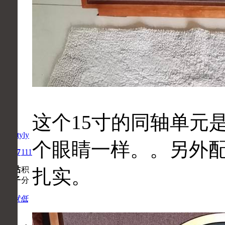
这个15寸的同轴单元
claytyly
个眼睛一样。。另外
1
57
111
主
帖
积
扎实。
题
子
分
默默低
烧