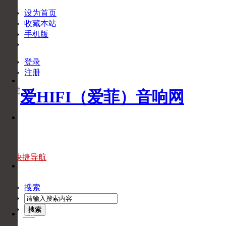
设为首页
收藏本站
手机版
登录
下
注册
APP
载
APP
官
微
方
信
微
信
官
快捷导航
头
方
条
头
搜索
条
搜索
免费
回拨