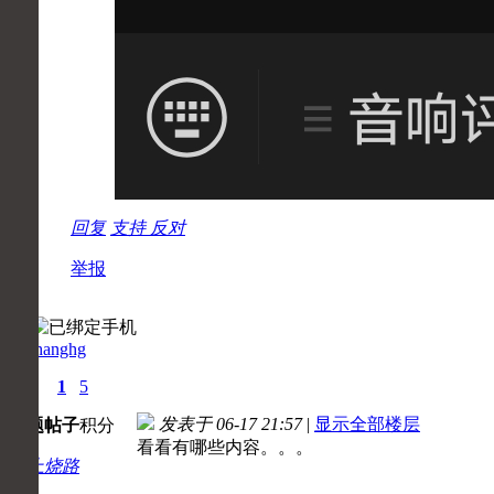
回复
支持
反对
举报
jmzhanghg
0
1
5
发表于 06-17 21:57
|
显示全部楼层
主题
帖子
积分
看看有哪些内容。。。
初上烧路