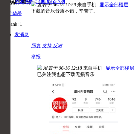
咨询热线：400-9955-739
主题
帖子
积分
发表于 06-15 17:59
来自手机
|
显示全部楼层
下载的音乐音质不错，辛苦了。
初上烧路
发消息
回复
支持
反对
举报
发表于 06-16 12:18
来自手机
|
显示全部楼
已关注我也想下载无损音乐