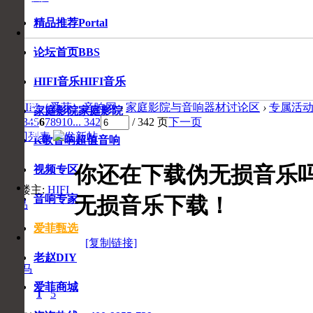
精品推荐
Portal
音
响
论坛首页
BBS
专
家
HIFI音乐
HIFI音乐
在
线
爱HIFI（爱菲）音响网
›
家庭影院与音响器材讨论区
›
专属活
家庭影院
家庭影院
咨
1
2
3
4
5
6
7
8
9
10
... 342
/ 342 页
下一页
询
返回列表
K歌音响
超值音响
你还在下载伪无损音乐吗？
视频专区
收
收
楼主:
HIFI
藏
无损音乐下载！
音响专家
藏
商品
本
页
爱菲甄选
[复制链接]
老赵DIY
a老马
爱菲商城
0
1
5