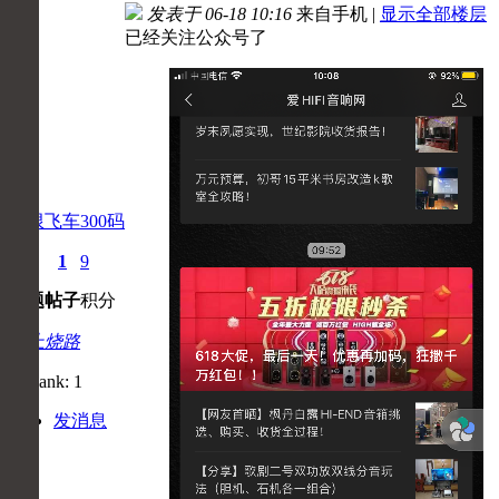
发表于 06-18 10:16
来自手机
|
显示全部楼层
已经关注公众号了
极限飞车300码
0
1
9
主题
帖子
积分
初上烧路
发消息