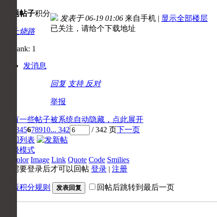
主题
帖子
积分
发表于 06-19 01:06
来自手机
|
显示全部楼层
已关注，请给个下载地址
初上烧路
发消息
回复
支持
反对
举报
还有一些帖子被系统自动隐藏，点此展开
1
2
3
4
5
6
7
8
9
10
... 342
/ 342 页
下一页
返回列表
高级模式
B
Color
Image
Link
Quote
Code
Smilies
您需要登录后才可以回帖
登录
|
注册
本版积分规则
回帖后跳转到最后一页
发表回复