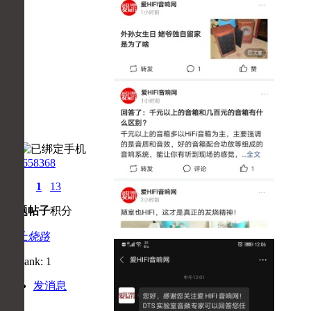
280658368
0
1
13
主题
帖子
积分
初上烧路
发消息