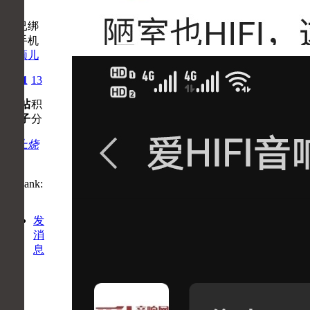
虎须儿
0
1
13
主
帖
积
题
子
分
初上烧
路
发
消
息