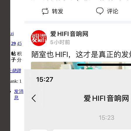
ikunzi
2
29
45
主
帖
积
题
子
分
初上烧路
发消
息