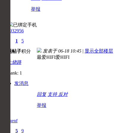
举报
125932956
0
1
5
发表于 06-18 10:45
|
显示全部楼层
主题
帖子
积分
最爱HIFI爱HIFI
初上烧路
发消息
回复
支持
反对
举报
gaogenf
0
5
9