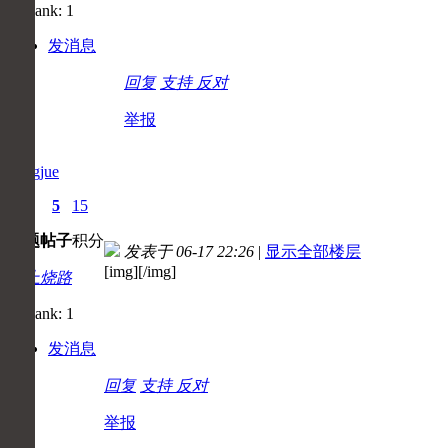
发消息
回复
支持
反对
举报
gongjue
0
5
15
主题
帖子
积分
发表于 06-17 22:26
|
显示全部楼层
[img][/img]
初上烧路
发消息
回复
支持
反对
举报