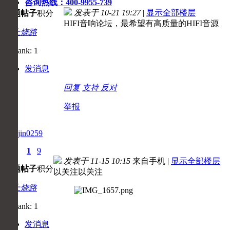
咨询热线：400-9955-739
发表于 10-21 19:27
|
显示全部楼层
主题
帖子
积分
HIFI音响论坛，最希望有高质量的HIFI音源
初上烧路
发消息
回复
支持
反对
举报
qianjin0259
0
1
9
发表于 11-15 10:15
来自手机
|
显示全部楼层
主题
帖子
积分
以关注以关注
初上烧路
发消息