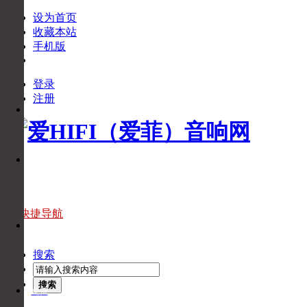
设为首页
收藏本站
手机版
登录
下
注册
APP
载
APP
官
微
方
信
微
信
官
快捷导航
头
方
条
头
搜索
条
搜索
免费
回拨