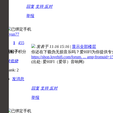
回复
支持
反对
举报
fengyun77
0
1
455
发表于 11-16 15:16
|
显示全部楼层
主题
帖子
积分
你还在下载伪无损音乐吗？爱HIFI为你提供专业
https://shop.lovehifi.com/forum. ... amp;fromuid=
默默低烧
(出处: 爱HIFI（爱菲）音响网)
发消息
回复
支持
反对
举报