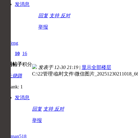
发消息
回复
支持
反对
举报
tianfeng
0
10
16
主题
帖子
积分
发表于 12-30 21:19
|
显示全部楼层
C:\22管理\临时文件\微信图片_20251230211018_66_
初上烧路
发消息
回复
支持
反对
举报
zongnan518