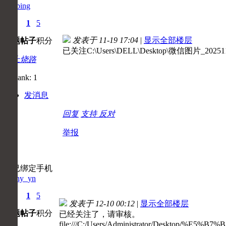
kmjbing
0
1
5
发表于 11-19 17:04
|
显示全部楼层
主题
帖子
积分
已关注C:\Users\DELL\Desktop\微信图片_202511
初上烧路
发消息
回复
支持
反对
举报
kenny_yn
0
1
5
发表于 12-10 00:12
|
显示全部楼层
主题
帖子
积分
已经关注了，请审核。
file:///C:/Users/Administrator/Desktop/