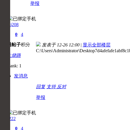
举报
fangj208
0
0
4
主题
帖子
积分
发表于 12-26 12:00
|
显示全部楼层
C:\Users\Administrator\Desktop7d4afefafe1abf8c
初上烧路
发消息
回复
支持
反对
举报
zcq222
0
0
4