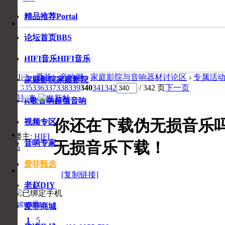
精品推荐
Portal
音
响
论坛首页
BBS
专
家
HIFI音乐
HIFI音乐
在
线
爱HIFI（爱菲）音响网
›
家庭影院与音响器材讨论区
›
专属活
家庭影院
家庭影院
咨
1 ...
335
336
337
338
339
340
341
342
/ 342 页
下一页
询
返回列表
K歌音响
超值音响
你还在下载伪无损音乐吗？
视频专区
收
收
楼主:
HIFI
藏
无损音乐下载！
音响专家
藏
商品
本
页
爱菲甄选
[复制链接]
老赵DIY
zhangweifu
爱菲商城
0
1
5