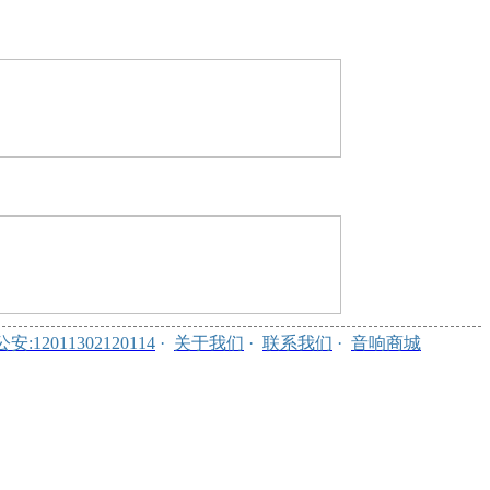
公安:12011302120114
·
关于我们
·
联系我们
·
音响商城