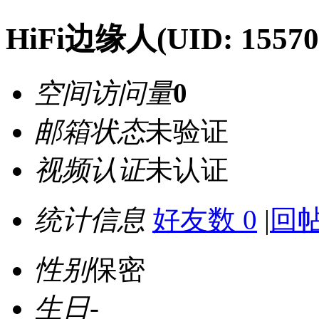
HiFi边缘人
(UID: 15570
空间访问量
0
邮箱状态
未验证
视频认证
未认证
统计信息
好友数 0
|
回帖
性别
保密
生日
-