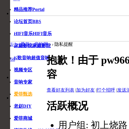
精品推荐
Portal
音
响
论坛首页
BBS
专
家
HIFI音乐
HIFI音乐
在
线
爱HIFI（爱菲）音响网
›
›
隐私提醒
家庭影院
家庭影院
咨
询
抱歉！由于 pw9
K歌音响
超值音响
pw966
视频专区
容
收
收
藏
音响专家
藏
本
查看好友列表
|
加为好友
|
打个招呼
|
发送
页
爱菲甄选
活跃概况
老赵DIY
爱菲商城
用户组:
初上烧路