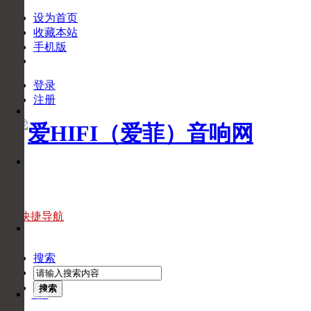
设为首页
收藏本站
手机版
登录
下
注册
APP
载
APP
官
微
方
信
微
信
官
快捷导航
头
方
条
头
搜索
条
搜索
免费
回拨