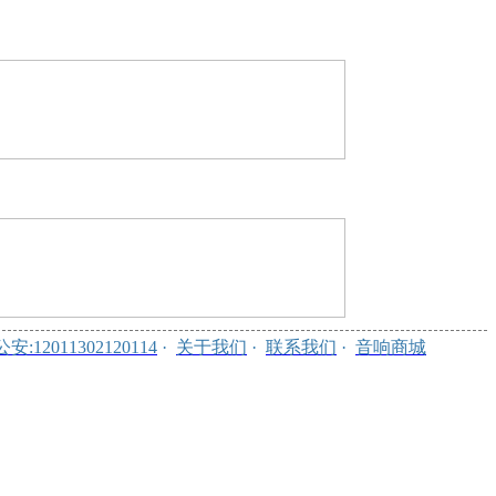
公安:12011302120114
·
关于我们
·
联系我们
·
音响商城