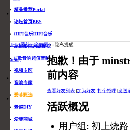
精品推荐
Portal
音
响
论坛首页
BBS
专
家
HIFI音乐
HIFI音乐
在
线
爱HIFI（爱菲）音响网
›
›
隐私提醒
家庭影院
家庭影院
咨
询
抱歉！由于 mins
K歌音响
超值音响
minstrong
视频专区
前内容
收
收
藏
音响专家
藏
本
查看好友列表
|
加为好友
|
打个招呼
|
发送
页
爱菲甄选
活跃概况
老赵DIY
爱菲商城
用户组:
初上烧路