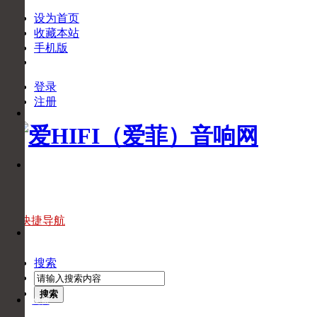
设为首页
收藏本站
手机版
登录
下
注册
APP
载
APP
官
微
方
信
微
信
官
快捷导航
头
方
条
头
搜索
条
搜索
免费
回拨