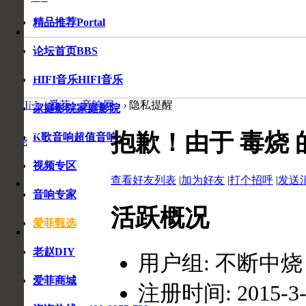
精品推荐
Portal
音
响
论坛首页
BBS
专
家
HIFI音乐
HIFI音乐
在
线
爱HIFI（爱菲）音响网
›
›
隐私提醒
家庭影院
家庭影院
咨
询
抱歉！由于 毒烧
K歌音响
超值音响
毒烧
视频专区
收
查看好友列表
|
加为好友
|
打个招呼
|
发送
收
藏
音响专家
藏
本
活跃概况
页
爱菲甄选
老赵DIY
用户组:
不断中烧
爱菲商城
注册时间: 2015-3-2