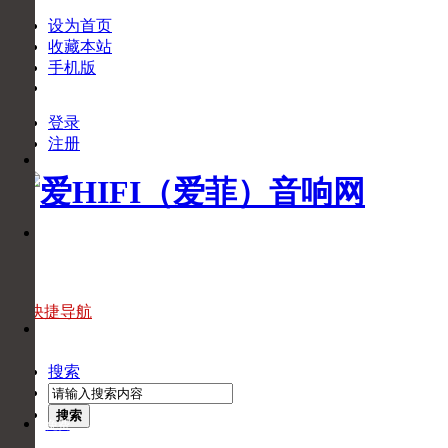
设为首页
收藏本站
手机版
登录
下
注册
APP
载
APP
官
微
方
信
微
信
官
快捷导航
头
方
条
头
搜索
条
搜索
免费
回拨