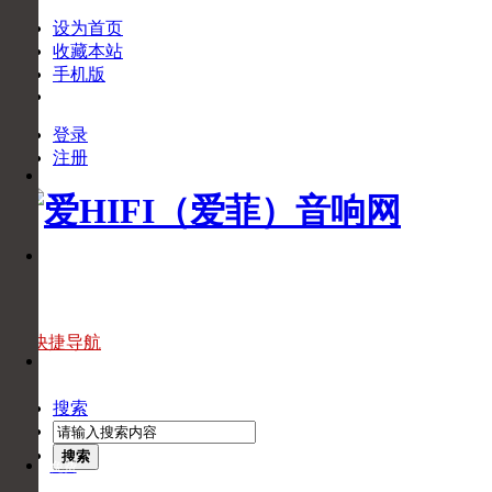
设为首页
收藏本站
手机版
登录
下
注册
APP
载
APP
官
微
方
信
微
信
官
快捷导航
头
方
条
头
搜索
条
搜索
免费
回拨