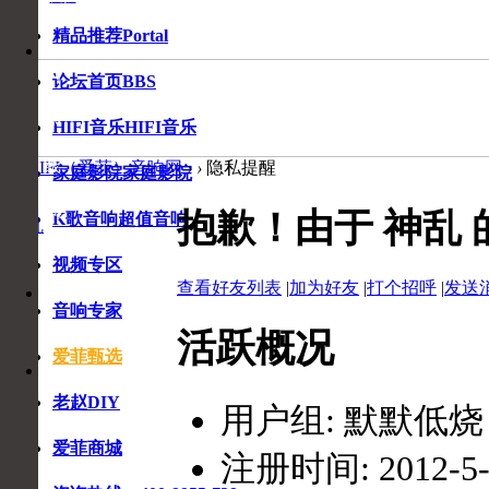
精品推荐
Portal
音
响
论坛首页
BBS
专
家
HIFI音乐
HIFI音乐
在
线
爱HIFI（爱菲）音响网
›
›
隐私提醒
家庭影院
家庭影院
咨
询
抱歉！由于 神乱
K歌音响
超值音响
神乱
视频专区
收
查看好友列表
|
加为好友
|
打个招呼
|
发送
收
藏
音响专家
藏
本
活跃概况
页
爱菲甄选
老赵DIY
用户组:
默默低烧
爱菲商城
注册时间: 2012-5-9