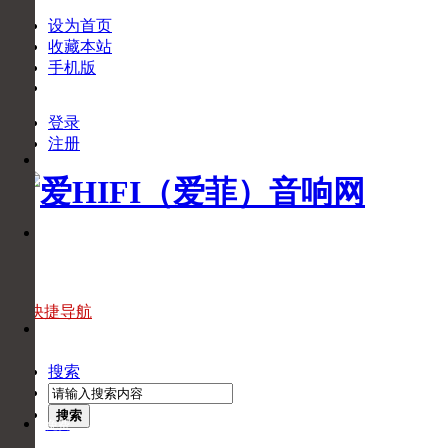
设为首页
收藏本站
手机版
登录
下
注册
APP
载
APP
官
微
方
信
微
信
官
快捷导航
头
方
条
头
搜索
条
搜索
免费
回拨