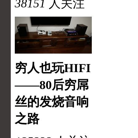
38151
人关注
穷人也玩HIFI
——80后穷屌
丝的发烧音响
之路