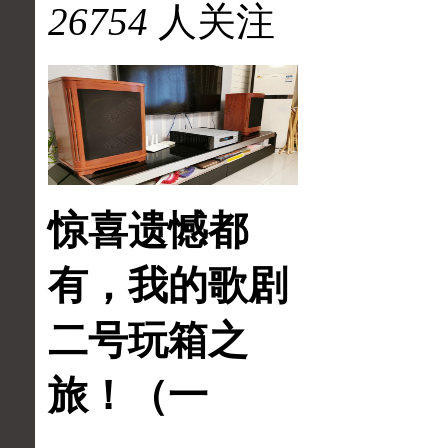
26754
人关注
惊喜遗憾都
有，我的歌剧
二号玩箱之
旅！（一