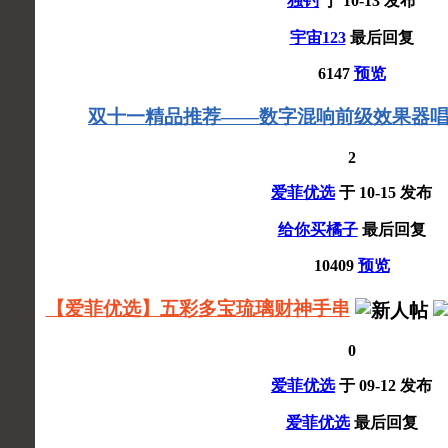
独钓
于
10-13
发布
宇宙123
最后回复
6147
预览
双十一精品推荐——数字混响前级效果器唱
2
爱菲优选
于
10-15
发布
给你买橘子
最后回复
10409
预览
【爱菲优选】五彩多宝琉璃财神手串
0
爱菲优选
于
09-12
发布
爱菲优选
最后回复