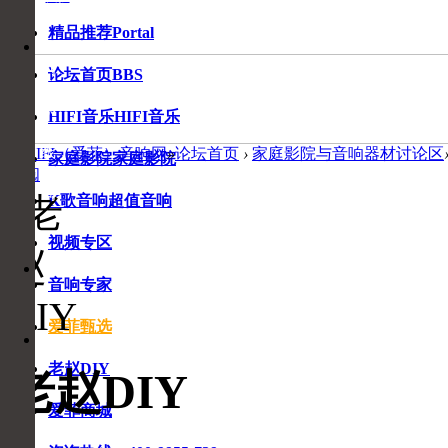
精品推荐
Portal
音
响
论坛首页
BBS
专
家
HIFI音乐
HIFI音乐
在
线
爱HIFI（爱菲）音响网
»
论坛首页
›
家庭影院与音响器材讨论区
家庭影院
家庭影院
咨
订阅
询
K歌音响
超值音响
视频专区
收
收
藏
音响专家
藏
本
页
爱菲甄选
老赵DIY
老赵DIY
爱菲商城