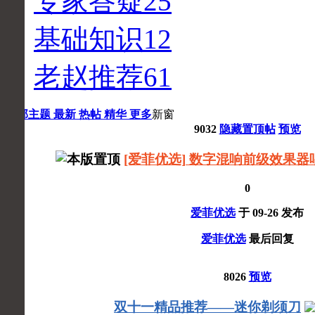
专家答疑
25
基础知识
12
老赵推荐
61
全部主题
最新
热帖
精华
更多
新窗
9032
隐藏置顶帖
预览
[爱菲优选] 数字混响前级效果器
0
爱菲优选
于
09-26
发布
爱菲优选
最后回复
8026
预览
双十一精品推荐——迷你剃须刀