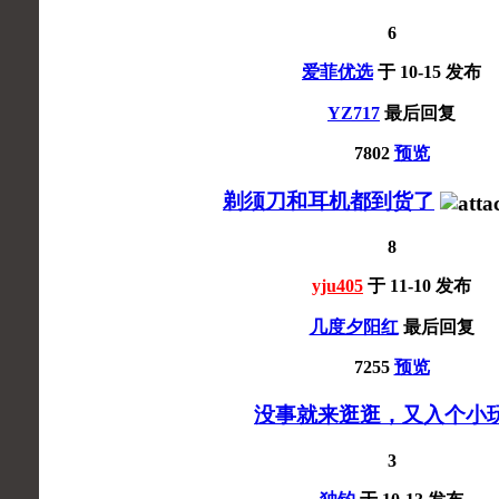
6
爱菲优选
于
10-15
发布
YZ717
最后回复
7802
预览
剃须刀和耳机都到货了
8
yju405
于
11-10
发布
几度夕阳红
最后回复
7255
预览
没事就来逛逛，又入个小
3