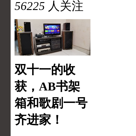
56225
人关注
双十一的收
获，AB书架
箱和歌剧一号
齐进家！